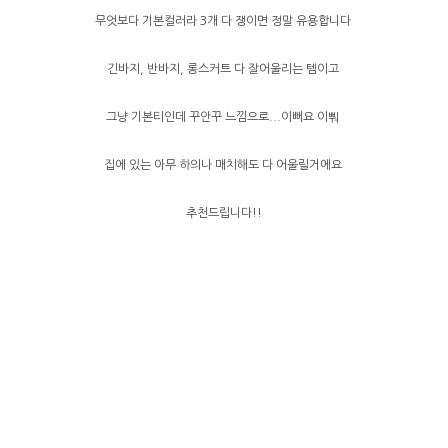
무엇보다 기본컬러라 3개 다 쟁이면 정말 유용합니다
긴바지, 반바지, 롱스커트 다 잘어울리는 템이고
그냥 기본티인데 꾸안꾸 느낌으로...이뻐요 이뿨
집에 있는 아무 하의나 매치해도 다 어울릴거에요
추천드립니다!!