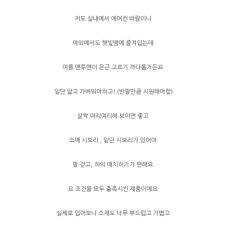
저도 실내에서 에어컨 바람이나
야외에서도 햇빛땜에 즐겨입는데
여름 맨투맨이 은근 고르기 까다롭거든요
일단 얇고 가벼워야하고! (반팔만큼 시원해야함)
살짝 여리여리해 보이면 좋고
소매 시보리 , 밑단 시보리가 있어야
팔 걷고, 하의 매치하기가 편해요
요 조건을 모두 충족시킨 제품이에요
실제로 입어보니 소재도 너무 부드럽고 가볍고